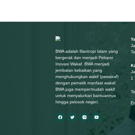
Y
Ja
BWA adalah filantropi Islam yang
Te
bergerak dan menjadi Pelopor
Inovasi Wakaf. BWA menjadi
K
jembatan kebaikan yang
Ja
menghubungkan wakif (pewakaf)
1 
dengan pemetik manfaat wakaf.
BWA juga mempermudah wakif
T
untuk menyalurkan bantuannya
hingga pelosok negeri.
E