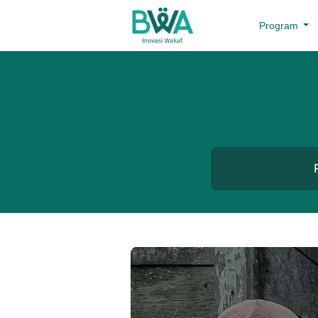
Program