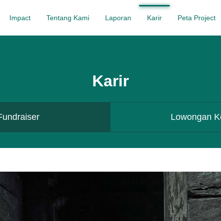
Impact
Tentang Kami
Laporan
Karir
Peta Project
Karir
Fundraiser
Lowongan K