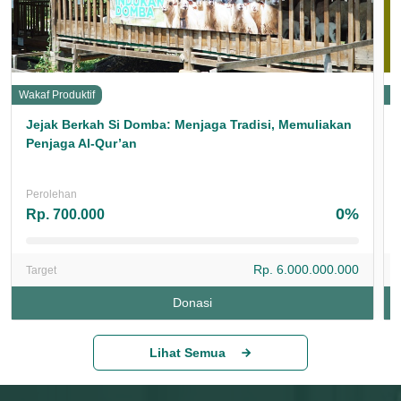
Wakaf Produktif
W
Jejak Berkah Si Domba: Menjaga Tradisi, Memuliakan
Penjaga Al-Qur’an
Perolehan
0%
Rp. 700.000
Rp. 6.000.000.000
Target
Donasi
Lihat Semua