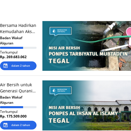
Bersama Hadirkan
Kemudahan Akses
Air Bersih untuk
Badan Wakaf
Alquran
Santri Ponpes
Tarbiyatul
Terkumpul
Mubtadi’in
Rp. 269.683.062
dalam 2 tahun
Air Bersih untuk
Generasi Qurani
di Ponpes Al Ihsan
Badan Wakaf
Alquran
Al Islamy Tegal
Terkumpul
Rp. 175.509.000
dalam 2 tahun