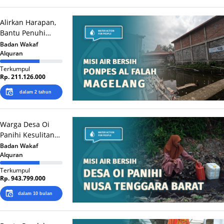
Alirkan Harapan,
Bantu Penuhi
Kebutuhan Air
Badan Wakaf
Alquran
Bersih untuk
Santri Ponpes Al
Terkumpul
Falah Lembah
Rp. 211.126.000
Manah, Magelang
dalam 2 tahun
Warga Desa Oi
Panihi Kesulitan
Air Bersih
Badan Wakaf
Alquran
Sepanjang Tahun
Terkumpul
Rp. 943.799.000
dalam 10 bulan