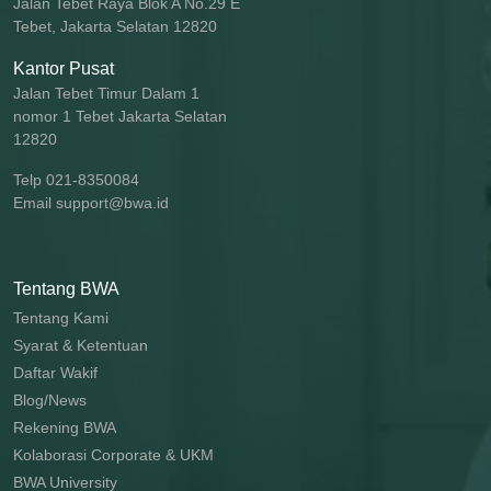
Jalan Tebet Raya Blok A No.29 E
Tebet, Jakarta Selatan 12820
Kantor Pusat
Jalan Tebet Timur Dalam 1
nomor 1 Tebet Jakarta Selatan
12820
Telp 021-8350084
Email support@bwa.id
Tentang BWA
Tentang Kami
Syarat & Ketentuan
Daftar Wakif
Blog/News
Rekening BWA
Kolaborasi Corporate & UKM
BWA University